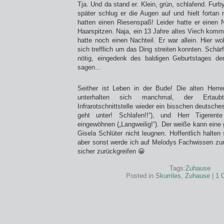
Tja. Und da stand er. Klein, grün, schlafend. Furb
später schlug er die Augen auf und hielt fortan 
hatten einen Riesenspaß! Leider hatte er einen N
Haarspitzen. Naja, ein 13 Jahre altes Viech komm
hatte noch einen Nachteil. Er war allein. Hier w
sich trefflich um das Ding streiten konnten. Sch
nötig, eingedenk des baldigen Geburtstages der
sagen…
Seither ist Leben in der Bude! Die alten Herre
unterhalten sich manchmal, der Ertaub
Infrarotschnittstelle wieder ein bisschen deutsche
geht unter! Schlafen!!“), und Herr Tigeren
eingewöhnen („Langweilig!“). Der weiße kann eine
Gisela Schlüter nicht leugnen. Hoffentlich halten
aber sonst werde ich auf Melodys Fachwissen 
sicher zurückgreifen 😀
Tags:
Zuhause
Posted in
Skurriles
,
Zuhause
|
1 