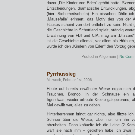
davor „Die Kinder von Eden“ gehört hatte. Szenen
Entscheidungen, dramatische Entwicklungen, abgek
(hier: Sicherheitschefin). Ein bisschen fühlte i
„Mausefalle“ erinnert, das Motiv des von der 
Hauses scheint von dort entlehnt zu sein. Nicht 
die Geschichte in Schottland spielt, ständig warte
Erwähnung von FBI und CIA, mag am „Blizzard“
ist die Geschichte allemal, vor allem als Hörbuch,
würde ich den „Kindern von Eden“ den Vorzug geb
Posted in Allgemein |
No Comm
Pyrrhussieg
Mittwoch, Februar 1st, 2006
Heute auf bereits erwähnter Wiese ergab sich 
Frauchen. Bronco, in der Schnauze ein aus
Irgendwas, wieder erfreute Kreise galoppierend, a
Mal gewillt war, alles zu geben.
Hinterherrennen bringt gar nichts, also flitzte i
Schnee über die Wiese, aber nur, um ihn vo
abzuhalten. Dann knäuelte ich die Leine (2 Karab
warf sie nach ihm – getroffen habe ich zwar n