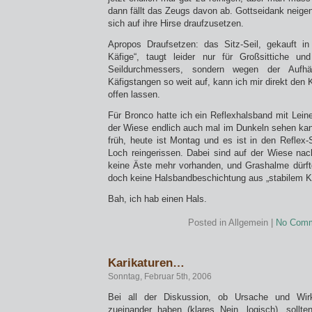
dann fällt das Zeugs davon ab. Gottseidank neigen
sich auf ihre Hirse draufzusetzen.
Apropos Draufsetzen: das Sitz-Seil, gekauft in 
Käfige“, taugt leider nur für Großsittiche u
Seildurchmessers, sondern wegen der Aufh
Käfigstangen so weit auf, kann ich mir direkt den 
offen lassen.
Für Bronco hatte ich ein Reflexhalsband mit Leine
der Wiese endlich auch mal im Dunkeln sehen kann
früh, heute ist Montag und es ist in den Reflex-
Loch reingerissen. Dabei sind auf der Wiese na
keine Äste mehr vorhanden, und Grashalme dürft
doch keine Halsbandbeschichtung aus „stabilem Ku
Bah, ich hab einen Hals.
Posted in Allgemein |
No Comm
Karikaturen…
Sonntag, Februar 5th, 2006
Bei all der Diskussion, ob Ursache und Wir
zueinander haben (klares Nein, logisch), sollte