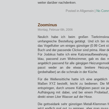
weiter darüber nachdenken.
Posted in Allgemein |
No Comm
Zoominus
Montag, Februar 6th, 2006
Neulich habe ich beim großen Tierkrimskra
umfangreiche Bestellung getätigt. Und ich bin ri
das Vogelfutter um einiges günstiger (0.99 Cent st
Buch und der passende Clicker sind prima. Aber 
Für Jodokus hatte ich eine Katzenaufbewahrung fü
blau, passend zum Wohnzimmer, gab es das nu
angeblich passend für alle gängigen Heizungsmode
passt weder an die etwas breitere Heizu
(probehalber) an die schmale in der Küche.
Für die Wellensittiche hatte ich eine angeblich
Maßen XYZ bestellt, leicht zu bedienen. Die 
entspringen, durch unsere Käfigtüren passt sie jed
Aufhängung mit dabei, und bei einem Probelauf, 
direkt einen Liter Wasser auf der Hose.
Die gottseidank sehr günstigen Metall-Klemmen f
jetzt endlich mal gut zu reinigen, aber man muss