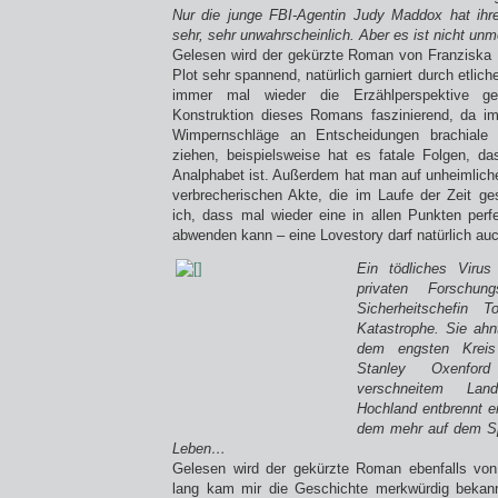
Nur die junge FBI-Agentin Judy Maddox hat ihre
sehr, sehr unwahrscheinlich. Aber es ist nicht unm
Gelesen wird der gekürzte Roman von Franziska P
Plot sehr spannend, natürlich garniert durch etliche
immer mal wieder die Erzählperspektive ge
Konstruktion dieses Romans faszinierend, da i
Wimpernschläge an Entscheidungen brachiale
ziehen, beispielsweise hat es fatale Folgen, da
Analphabet ist. Außerdem hat man auf unheimliche
verbrecherischen Akte, die im Laufe der Zeit g
ich, dass mal wieder eine in allen Punkten perfek
abwenden kann – eine Lovestory darf natürlich auc
Ein tödliches Viru
privaten Forschun
Sicherheitschefin 
Katastrophe. Sie ahn
dem engsten Krei
Stanley Oxenfo
verschneitem Lan
Hochland entbrennt e
dem mehr auf dem Spi
Leben…
Gelesen wird der gekürzte Roman ebenfalls von
lang kam mir die Geschichte merkwürdig bekann