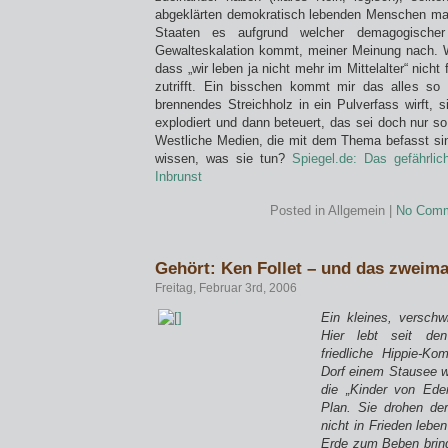
abgeklärten demokratisch lebenden Menschen mal
Staaten es aufgrund welcher demagogischer
Gewalteskalation kommt, meiner Meinung nach. W
dass „wir leben ja nicht mehr im Mittelalter“ nicht 
zutrifft. Ein bisschen kommt mir das alles so
brennendes Streichholz in ein Pulverfass wirft, 
explodiert und dann beteuert, das sei doch nur s
Westliche Medien, die mit dem Thema befasst si
wissen, was sie tun?
Spiegel.de: Das gefährlic
Inbrunst
Posted in Allgemein |
No Comm
Gehört: Ken Follet – und das zweima
Freitag, Februar 3rd, 2006
Ein kleines, verschwi
Hier lebt seit de
friedliche Hippie-K
Dorf einem Stausee we
die „Kinder von Ede
Plan. Sie drohen de
nicht in Frieden lebe
Erde zum Beben bring