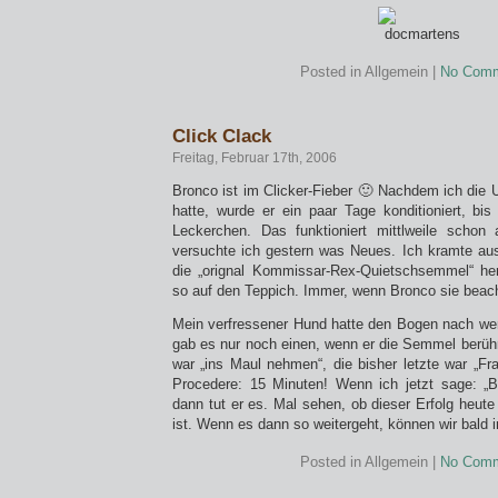
Posted in Allgemein |
No Comm
Click Clack
Freitag, Februar 17th, 2006
Bronco ist im Clicker-Fieber 🙂 Nachdem ich die Ut
hatte, wurde er ein paar Tage konditioniert, bis
Leckerchen. Das funktioniert mittlweile schon 
versuchte ich gestern was Neues. Ich kramte au
die „orignal Kommissar-Rex-Quietschsemmel“ her
so auf den Teppich. Immer, wenn Bronco sie beach
Mein verfressener Hund hatte den Bogen nach we
gab es nur noch einen, wenn er die Semmel berühr
war „ins Maul nehmen“, die bisher letzte war „Fr
Procedere: 15 Minuten! Wenn ich jetzt sage: „B
dann tut er es. Mal sehen, ob dieser Erfolg heut
ist. Wenn es dann so weitergeht, können wir bald i
Posted in Allgemein |
No Comm