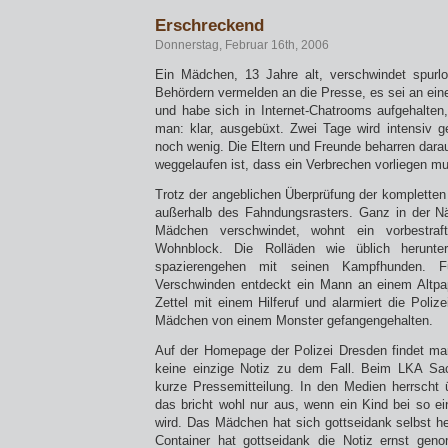
Erschreckend
Donnerstag, Februar 16th, 2006
Ein Mädchen, 13 Jahre alt, verschwindet spur
Behördern vermelden an die Presse, es sei an einer
und habe sich in Internet-Chatrooms aufgehalten,
man: klar, ausgebüxt. Zwei Tage wird intensiv 
noch wenig. Die Eltern und Freunde beharren dara
weggelaufen ist, dass ein Verbrechen vorliegen m
Trotz der angeblichen Überprüfung der komplette
außerhalb des Fahndungsrasters. Ganz in der 
Mädchen verschwindet, wohnt ein vorbestraf
Wohnblock. Die Rolläden wie üblich herunte
spazierengehen mit seinen Kampfhunden.
Verschwinden entdeckt ein Mann an einem Altpap
Zettel mit einem Hilferuf und alarmiert die Poli
Mädchen von einem Monster gefangengehalten.
Auf der Homepage der Polizei Dresden findet ma
keine einzige Notiz zu dem Fall. Beim LKA Sa
kurze Pressemitteilung. In den Medien herrscht 
das bricht wohl nur aus, wenn ein Kind bei so e
wird. Das Mädchen hat sich gottseidank selbst 
Container hat gottseidank die Notiz ernst ge