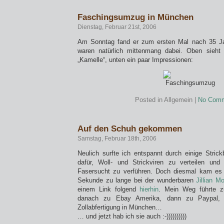
Faschingsumzug in München
Dienstag, Februar 21st, 2006
Am Sonntag fand er zum ersten Mal nach 35 Jah
waren natürlich mittenmang dabei. Oben sieh
„Kamelle“, unten ein paar Impressionen:
Posted in Allgemein |
No Comm
Auf den Schuh gekommen
Samstag, Februar 18th, 2006
Neulich surfte ich entspannt durch einige Strick
dafür, Woll- und Strickviren zu verteilen un
Fasersucht zu verführen. Doch diesmal kam es a
Sekunde zu lange bei der wunderbaren
Jillian M
einem Link folgend
hierhin
. Mein Weg führte z
danach zu Ebay Amerika, dann zu Paypal, 
Zollabfertigung in München…
… und jetzt hab ich sie auch :-))))))))))