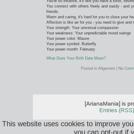
You're so intuitive, it's like you have a sixth, sev
You connect with others freely and easily - and 
friends.
Warm and caring, it's hard for you to close your he
Affection is like air for you - you need to give and 
Your strength: Your universal compassion
Your weakness: Your unpredictable mood swings
Your power color: Mauve
Your power symbol: Butterfly
Your power month: February
What Does Your Birth Date Mean?
Posted in Allgemein |
No Comm
[ArianaMania] is p
Entries (RSS
This website uses cookies to improve your
you can opt-out if 