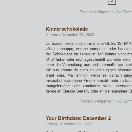
Posted in Allgemein |
No Comm
Kinderschokolade
Mittwoch, Dezember 7th, 2005
Es braucht wohl endlich mal eine GEGENSTIMME.
völlig schnuppe, welche computer- oder handver
der Schokolade zu sehen ist. Ich könnte nicht m
„Alte“ links- oder rechtsgescheitelt war oder welc
leere die Verpackung aus und schmeiße sie acht
mir aus könnte da auch ein dreiäugiges Monster
drauf sein. Mal ehrlich: wenn es danach ging
miserabel beworbene Produkte nicht mehr zu kauf
mangelernährt oder zumindest stark untervers
denke an Claudia Bertany oder an die legendäre 
Posted in Allgemein |
No Comm
Your Birthdate: December 2
Freitag, Dezember 2nd, 2005