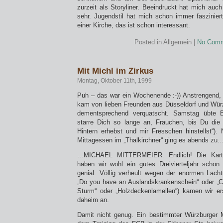
zurzeit als Storyliner. Beeindruckt hat mich auc
sehr. Jugendstil hat mich schon immer faszinie
einer Kirche, das ist schon interessant.
Posted in Allgemein |
No Comm
Mit Michl im Zirkus
Montag, Oktober 11th, 1999
Puh – das war ein Wochenende :-)) Anstrengend, 
kam von lieben Freunden aus Düsseldorf und Wür
dementsprechend verquatscht. Samstag übte B
starre Dich so lange an, Frauchen, bis Du di
Hintern erhebst und mir Fresschen hinstellst“)
Mittagessen im „Thalkirchner“ ging es abends zu
…MICHAEL MITTERMEIER. Endlich! Die Karten
haben wir wohl ein gutes Dreivierteljahr schon
genial. Völlig verheult wegen der enormen Lach
„Do you have an Auslandskrankenschein“ oder „Ca
Sturm“ oder „Holzdeckenlamellen“) kamen wir er
daheim an.
Damit nicht genug. Ein bestimmter Würzburger M