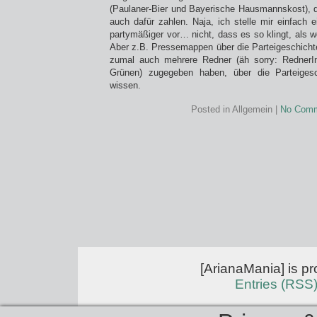
(Paulaner-Bier und Bayerische Hausmannskost), 
auch dafür zahlen. Naja, ich stelle mir einfach 
partymäßiger vor… nicht, dass es so klingt, als wo
Aber z.B. Pressemappen über die Parteigeschichte
zumal auch mehrere Redner (äh sorry: RednerI
Grünen) zugegeben haben, über die Parteigesc
wissen.
Posted in Allgemein |
No Comm
[ArianaMania] is p
Entries (RSS