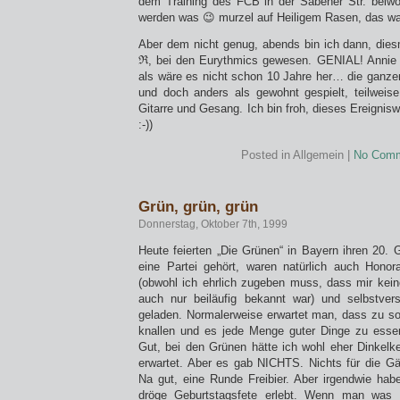
dem Training des FCB in der Säbener Str. beiwo
werden was 😉 murzel auf Heiligem Rasen, das war
Aber dem nicht genug, abends bin ich dann, die
ℜ, bei den Eurythmics gewesen. GENIAL! Annie
als wäre es nicht schon 10 Jahre her… die ganzen
und doch anders als gewohnt gespielt, teilweise 
Gitarre und Gesang. Ich bin froh, dieses Ereigni
:-))
Posted in Allgemein |
No Comm
Grün, grün, grün
Donnerstag, Oktober 7th, 1999
Heute feierten „Die Grünen“ in Bayern ihren 20. 
eine Partei gehört, waren natürlich auch Honor
(obwohl ich ehrlich zugeben muss, dass mir kein
auch nur beiläufig bekannt war) und selbstver
geladen. Normalerweise erwartet man, dass zu s
knallen und es jede Menge guter Dinge zu essen 
Gut, bei den Grünen hätte ich wohl eher Dinkelk
erwartet. Aber es gab NICHTS. Nichts für die Gäs
Na gut, eine Runde Freibier. Aber irgendwie hab
dröge Geburtstagsfete erlebt. Wenn man was t