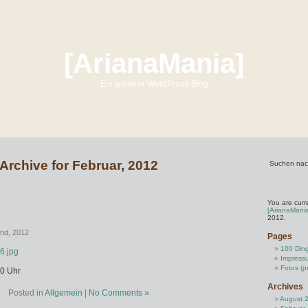
[ArianaMania]
Ein weiterer WordPress-Blog
Archive for Februar, 2012
Suchen nac
You are curr
[ArianaMani
2012.
nd, 2012
Pages
100 Din
Impress
Fotos (pr
30 Uhr
Archives
Posted in
Allgemein
|
No Comments »
August 