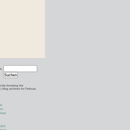
h:
ently browsing the
a]
blog archives for Februar,
ge
um
ivat)
2024