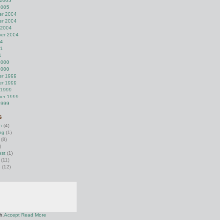
 2005
2005
r 2004
r 2004
 2004
er 2004
04
01
1
2000
2000
r 1999
r 1999
 1999
er 1999
1999
s
n
(4)
ng
(1)
(8)
)
est
(1)
(11)
e
(12)
h.
Accept
Read More