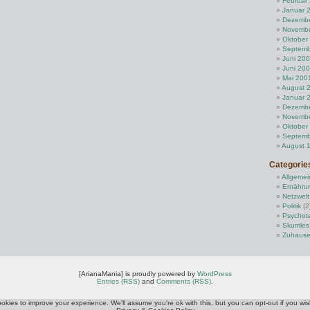
Februar
Januar 
Dezembe
Novembe
Oktober
Septemb
Juni 20
Juni 20
Mai 200
August 
Januar 
Dezembe
Novembe
Oktober
Septemb
August 
Categorie
Allgemei
Ernähru
Netzwelt
Politik
(2
Psychot
Skurriles
Zuhaus
[ArianaMania] is proudly powered by
WordPress
Entries (RSS)
and
Comments (RSS)
.
okies to improve your experience. We'll assume you're ok with this, but you can opt-out if you wis