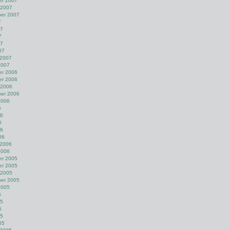
r 2007
 2007
er 2007
7
07
7
07
07
 2007
2007
r 2006
r 2006
 2006
er 2006
2006
6
06
6
06
06
 2006
2006
r 2005
r 2005
 2005
er 2005
2005
5
05
5
05
05