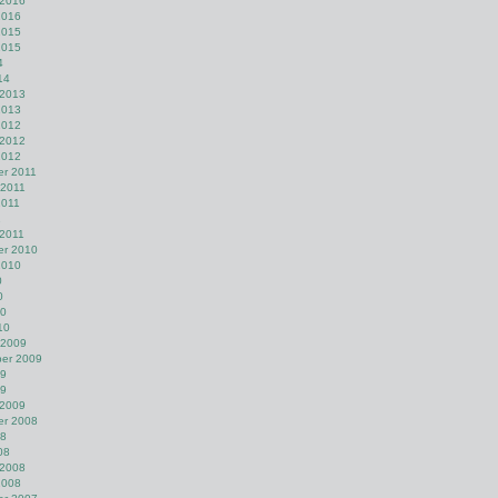
 2016
2016
2015
2015
4
14
 2013
2013
2012
 2012
2012
r 2011
 2011
2011
1
 2011
r 2010
2010
0
0
10
10
 2009
er 2009
09
09
 2009
r 2008
08
08
 2008
2008