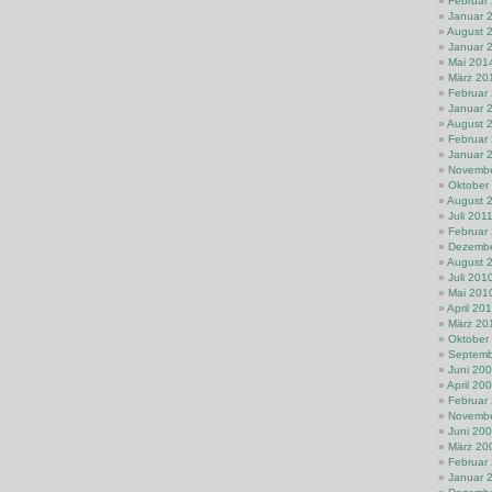
Februar
Januar 
August 
Januar 
Mai 201
März 20
Februar
Januar 
August 
Februar
Januar 
Novembe
Oktober
August 
Juli 201
Februar
Dezembe
August 
Juli 201
Mai 201
April 20
März 20
Oktober
Septemb
Juni 20
April 20
Februar
Novembe
Juni 20
März 20
Februar
Januar 