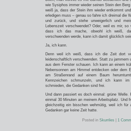
wie Sysiphos immer wieder seinen Stein den Berg hi
weiß ja, dass der Stein ihm wieder entkommt und 
erledigen muss – genau so fahre ich dreimal die 
und zurück, und stehe unweigerlich und mei
Lebenszeit verschwendet? Oder, weil es mir, so 
dass ich das mache, obwohl ich weiß, da
verschwenden werde, kann ich damit glücklich sei
Ja, ich kann.
Denn weil ich weiß, dass ich die Zeit dort v
leidenschaftlich verschwenden. Statt zu jammern 
aus dem Fenster schauen. Ich kann an einem küh
Nebensonnen am Himmel entdecken oder dem E
am Straßenrand auf einem Baum herumturnt.
Kennzeichen schmunzeln, und ich kann im
schmieden, die Gedanken sind frei.
Und dann passiert es doch einmal: grüne Welle. F
einmal 30 Minuten an meinem Arbeitsplatz. Und fr
gleichzeitig ein bisschen wehmütig, weil ich für 
Gedanken gar keine Zeit hatte.
Posted in
Skurriles
|
1 Comm