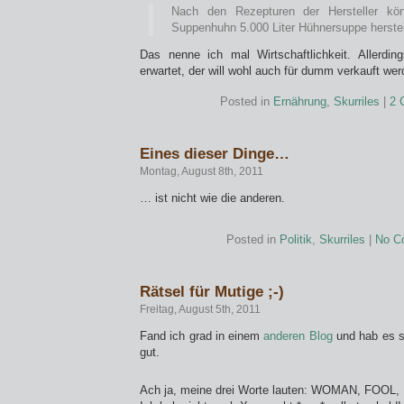
Nach den Rezepturen der Hersteller k
Suppenhuhn 5.000 Liter Hühnersuppe herstel
Das nenne ich mal Wirtschaftlichkeit. Allerdi
erwartet, der will wohl auch für dumm verkauft we
Posted in
Ernährung
,
Skurriles
|
2 
Eines dieser Dinge…
Montag, August 8th, 2011
… ist nicht wie die anderen.
Posted in
Politik
,
Skurriles
|
No C
Rätsel für Mutige ;-)
Freitag, August 5th, 2011
Fand ich grad in einem
anderen Blog
und hab es s
gut.
Ach ja, meine drei Worte lauten: WOMAN, FOOL