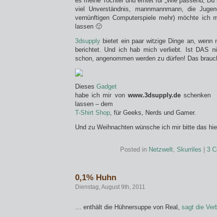
es meine Tochter und erntet für „Wie passend, Du
viel Unverständnis, mannmannmann, die Juge
vernünftigen Computerspiele mehr) möchte ich
lassen 🙂
3dsupply
bietet ein paar witzige Dinge an, wenn
berichtet. Und ich hab mich verliebt. Ist DAS 
schon, angenommen werden zu dürfen! Das brauch 
Dieses
Gadget
habe ich mir von
www.3dsupply.de
schenken
lassen – dem
T-Shirt Shop
, für Geeks, Nerds und Gamer.
Und zu Weihnachten wünsche ich mir bitte das hie
Posted in
Netzwelt
,
Skurriles
|
3 
0,1% Huhn
Dienstag, August 9th, 2011
… enthält die Hühnersuppe von Real,
sagt die Ve