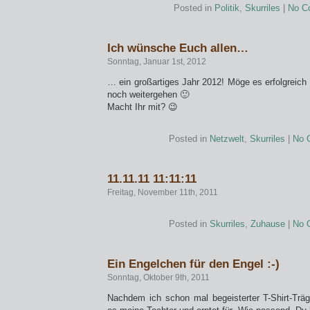
Posted in
Politik
,
Skurriles
|
No C
Ich wünsche Euch allen…
Sonntag, Januar 1st, 2012
… ein großartiges Jahr 2012! Möge es erfolgreic
noch weitergehen 🙂
Macht Ihr mit? 😉
Posted in
Netzwelt
,
Skurriles
|
No 
11.11.11 11:11:11
Freitag, November 11th, 2011
Posted in
Skurriles
,
Zuhause
|
No 
Ein Engelchen für den Engel :-)
Sonntag, Oktober 9th, 2011
Nachdem ich schon mal begeisterter T-Shirt-Träg