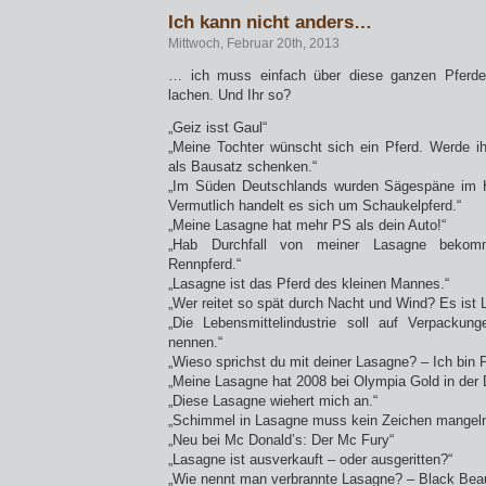
Ich kann nicht anders…
Mittwoch, Februar 20th, 2013
… ich muss einfach über diese ganzen Pferdef
lachen. Und Ihr so?
„Geiz isst Gaul“
„Meine Tochter wünscht sich ein Pferd. Werde 
als Bausatz schenken.“
„Im Süden Deutschlands wurden Sägespäne im H
Vermutlich handelt es sich um Schaukelpferd.“
„Meine Lasagne hat mehr PS als dein Auto!“
„Hab Durchfall von meiner Lasagne bekom
Rennpferd.“
„Lasagne ist das Pferd des kleinen Mannes.“
„Wer reitet so spät durch Nacht und Wind? Es ist
„Die Lebensmittelindustrie soll auf Verpackun
nennen.“
„Wieso sprichst du mit deiner Lasagne? – Ich bin P
„Meine Lasagne hat 2008 bei Olympia Gold in der D
„Diese Lasagne wiehert mich an.“
„Schimmel in Lasagne muss kein Zeichen mangelnd
„Neu bei Mc Donald’s: Der Mc Fury“
„Lasagne ist ausverkauft – oder ausgeritten?“
„Wie nennt man verbrannte Lasagne? – Black Bea