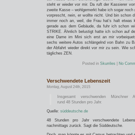
steht er wieder vor mir. Da ruft der Kassierer v
zweite Kasse – wohlgemerkt habe ich sogar noch g
vorprescht, nein, er wollte nicht. Und bin schon
immer noch an, weil, die Frau hat’s halt etwas 
gerade aus dem Gebäude, da fuhr ich schon wi
STRIKE. Ähnlich belustigt hatte ich schon auf 
eine Dame im Mini sich erst an mir vorbeique
sechs weitere Autos schlängelnd von Bahn zu B
der Abfahrt wieder direkt vor mir zu sein. Wie s
tägliches ZEN.
Posted in
Skurriles
|
No Comm
Verschwendete Lebenszeit
Montag, August 24th, 2015
Insgesamt verschwenden Münchner A
rund
48
Stunden pro Jahr.
Quelle:
süddeutsche.de
48 Stunden pro Jahr verschwendete Lebensz
nachmittags zurück. Sagt die Süddeutsche.
Doch, man könnte es mit Camus betrachten und s