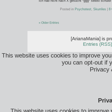
Ich hab nicht nach X gesucht *ggg* selbst schuld!
Posted in
Psychotest
,
Skurriles
|
8
« Older Entries
[ArianaMania] is p
Entries (RSS
This website uses cookies to improve your
you can opt-out if 
Privacy 
Priv
This website uses cookies to improve 