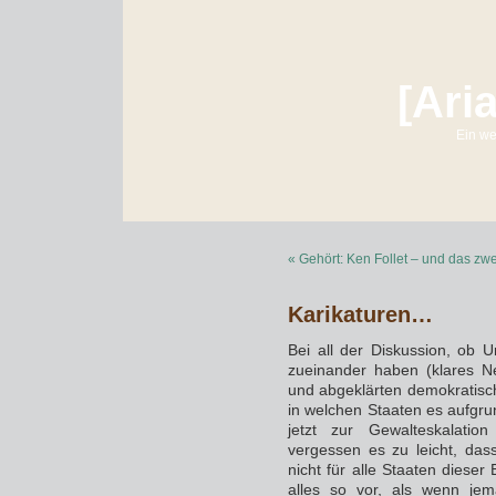
[Ari
Ein we
« Gehört: Ken Follet – und das zw
Karikaturen…
Bei all der Diskussion, ob 
zueinander haben (klares Nei
und abgeklärten demokratis
in welchen Staaten es aufg
jetzt zur Gewalteskalati
vergessen es zu leicht, dass
nicht für alle Staaten dieser
alles so vor, als wenn jem