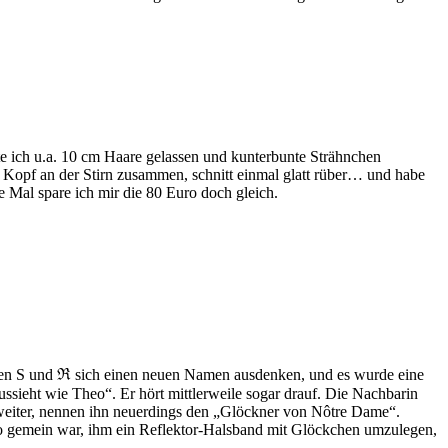
e ich u.a. 10 cm Haare gelassen und kunterbunte Strähnchen
Kopf an der Stirn zusammen, schnitt einmal glatt rüber… und habe
Mal spare ich mir die 80 Euro doch gleich.
urften S und ℜ sich einen neuen Namen ausdenken, und es wurde eine
sieht wie Theo“. Er hört mittlerweile sogar drauf. Die Nachbarin
 weiter, nennen ihn neuerdings den „Glöckner von Nôtre Dame“.
 so gemein war, ihm ein Reflektor-Halsband mit Glöckchen umzulegen,