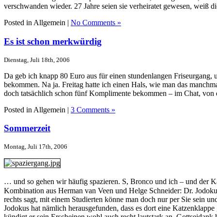
verschwanden wieder. 27 Jahre seien sie verheiratet gewesen, weiß d
Posted in Allgemein |
No Comments »
Es ist schon merkwürdig
Dienstag, Juli 18th, 2006
Da geb ich knapp 80 Euro aus für einen stundenlangen Friseurgang, 
bekommen. Na ja. Freitag hatte ich einen Hals, wie man das manchm
doch tatsächlich schon fünf Komplimente bekommen – im Chat, von d
Posted in Allgemein |
3 Comments »
Sommerzeit
Montag, Juli 17th, 2006
… und so gehen wir häufig spazieren. S, Bronco und ich – und der Ka
Kombination aus Herman van Veen und Helge Schneider: Dr. Jodokus H
rechts sagt, mit einem Studierten könne man doch nur per Sie sein 
Jodokus hat nämlich herausgefunden, dass es dort eine Katzenklappe
kündigt er sein Erscheinen wohl auch recht lautstark an. Gottseidan