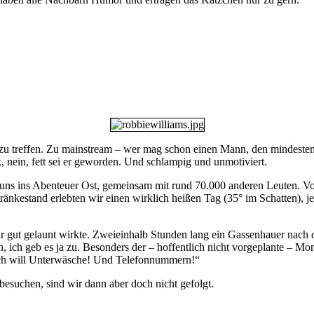
l zu treffen. Zu mainstream – wer mag schon einen Mann, den mindeste
nein, fett sei er geworden. Und schlampig und unmotiviert.
 uns ins Abenteuer Ost, gemeinsam mit rund 70.000 anderen Leuten. Vor 
tränkestand erlebten wir einen wirklich heißen Tag (35° im Schatten),
r gut gelaunt wirkte. Zweieinhalb Stunden lang ein Gassenhauer nach d
n, ich geb es ja zu. Besonders der – hoffentlich nicht vorgeplante – M
 Ich will Unterwäsche! Und Telefonnummern!“
esuchen, sind wir dann aber doch nicht gefolgt.