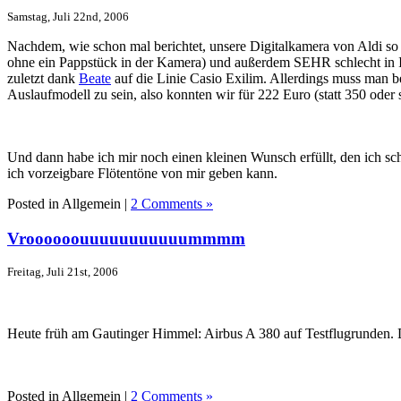
Samstag, Juli 22nd, 2006
Nachdem, wie schon mal berichtet, unsere Digitalkamera von Aldi so ei
ohne ein Pappstück in der Kamera) und außerdem SEHR schlecht in In
zuletzt dank
Beate
auf die Linie Casio Exilim. Allerdings muss man 
Auslaufmodell zu sein, also konnten wir für 222 Euro (statt 350 oder 
Und dann habe ich mir noch einen kleinen Wunsch erfüllt, den ich sch
ich vorzeigbare Flötentöne von mir geben kann.
Posted in Allgemein |
2 Comments »
Vroooooouuuuuuuuuuummmm
Freitag, Juli 21st, 2006
Heute früh am Gautinger Himmel: Airbus A 380 auf Testflugrunden. Das
Posted in Allgemein |
2 Comments »