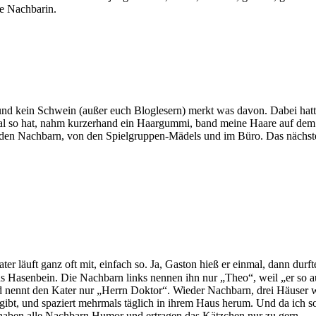
ie Nachbarin.
und kein Schwein (außer euch Bloglesern) merkt was davon. Dabei hatt
al so hat, nahm kurzerhand ein Haargummi, band meine Haare auf dem 
en Nachbarn, von den Spielgruppen-Mädels und im Büro. Das nächste 
ter läuft ganz oft mit, einfach so. Ja, Gaston hieß er einmal, dann d
asenbein. Die Nachbarn links nennen ihn nur „Theo“, weil „er so aus
und nennt den Kater nur „Herrn Doktor“. Wieder Nachbarn, drei Häuser
 gibt, und spaziert mehrmals täglich in ihrem Haus herum. Und da ich
k haben alle Nachbarn Humor und ertragen das Kätzchen nur zu gern.