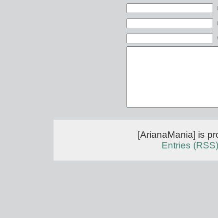
[ArianaMania] is p
Entries (RSS