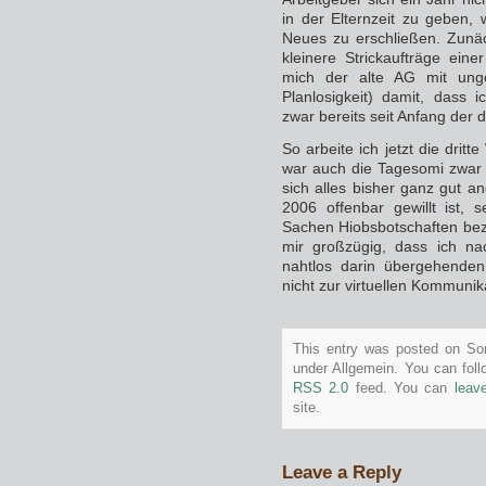
in der Elternzeit zu geben,
Neues zu erschließen. Zunä
kleinere Strickaufträge ein
mich der alte AG mit unge
Planlosigkeit) damit, dass 
zwar bereits seit Anfang der
So arbeite ich jetzt die drit
war auch die Tagesomi zwar ü
sich alles bisher ganz gut an
2006 offenbar gewillt ist, 
Sachen Hiobsbotschaften bezüg
mir großzügig, dass ich na
nahtlos darin übergehenden 
nicht zur virtuellen Kommuni
This entry was posted on Son
under Allgemein. You can foll
RSS 2.0
feed. You can
leav
site.
Leave a Reply