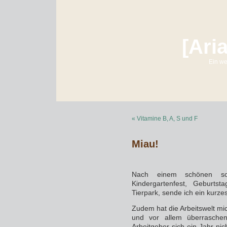
[Ari
Ein we
« Vitamine B, A, S und F
Miau!
Nach einem schönen son
Kindergartenfest, Geburts
Tierpark, sende ich ein kurz
Zudem hat die Arbeitswelt mic
und vor allem überraschen
Arbeitgeber sich ein Jahr nic