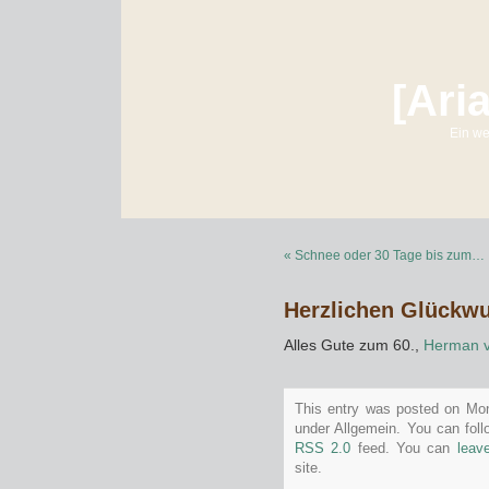
[Ari
Ein we
« Schnee oder 30 Tage bis zum…
Herzlichen Glückw
Alles Gute zum 60.,
Herman 
This entry was posted on Mon
under Allgemein. You can foll
RSS 2.0
feed. You can
leav
site.